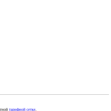
ртной
тарифной сетке
.