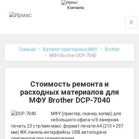
Контакты
На
Нави
главную
Главная
Каталог принтеров и МФУ
Brother
МФУ Brother DCP-7040
Стоимость ремонта и
расходных материалов для
МФУ Brother DCP-7040
МФУ (принтер, сканер, копир) для
небольшого офиса ч/б лазерная
печать 23 стр/мин макс. формат печати A4 (210 × 297
мм) ЖК-панель интерфейсы: USB автоподача
оригиналов при сканировании