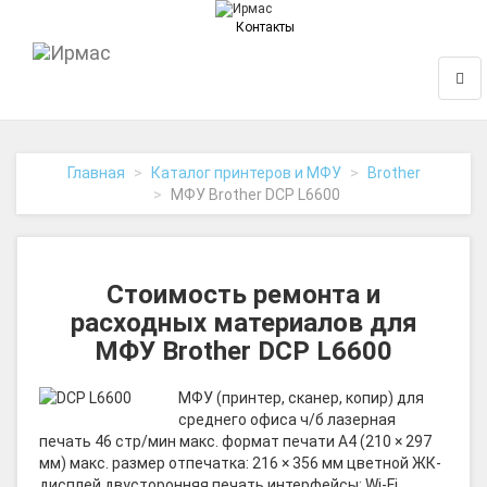
Контакты
На
Нави
главную
Главная
Каталог принтеров и МФУ
Brother
МФУ Brother DCP L6600
Стоимость ремонта и
расходных материалов для
МФУ Brother DCP L6600
МФУ (принтер, сканер, копир) для
среднего офиса ч/б лазерная
печать 46 стр/мин макс. формат печати A4 (210 × 297
мм) макс. размер отпечатка: 216 × 356 мм цветной ЖК-
дисплей двусторонняя печать интерфейсы: Wi-Fi,