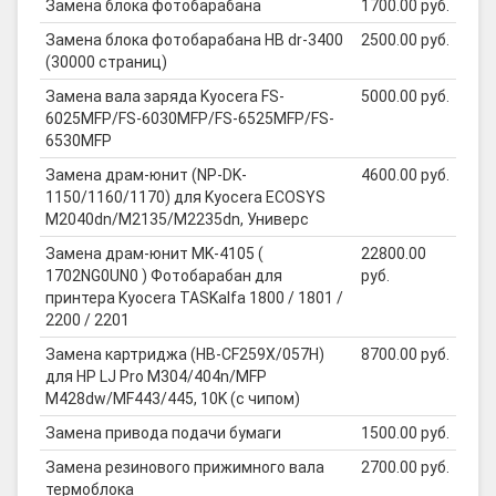
Замена блока фотобарабана
1700.00 руб.
Замена блока фотобарабана HB dr-3400
2500.00 руб.
(30000 страниц)
Замена вала заряда Kyocera FS-
5000.00 руб.
6025MFP/FS-6030MFP/FS-6525MFP/FS-
6530MFP
Замена драм-юнит (NP-DK-
4600.00 руб.
1150/1160/1170) для Kyocera ECOSYS
M2040dn/M2135/M2235dn, Универс
Замена драм-юнит MK-4105 (
22800.00
1702NG0UN0 ) Фотобарабан для
руб.
принтера Kyocera TASKalfa 1800 / 1801 /
2200 / 2201
Замена картриджа (HB-CF259X/057H)
8700.00 руб.
для HP LJ Pro M304/404n/MFP
M428dw/MF443/445, 10K (с чипом)
Замена привода подачи бумаги
1500.00 руб.
Замена резинового прижимного вала
2700.00 руб.
термоблока