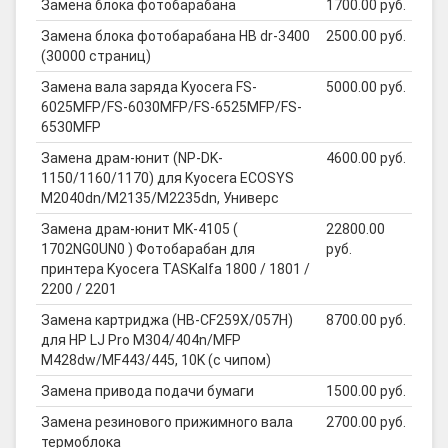
Замена блока фотобарабана
1700.00 руб.
Замена блока фотобарабана HB dr-3400
2500.00 руб.
(30000 страниц)
Замена вала заряда Kyocera FS-
5000.00 руб.
6025MFP/FS-6030MFP/FS-6525MFP/FS-
6530MFP
Замена драм-юнит (NP-DK-
4600.00 руб.
1150/1160/1170) для Kyocera ECOSYS
M2040dn/M2135/M2235dn, Универс
Замена драм-юнит MK-4105 (
22800.00
1702NG0UN0 ) Фотобарабан для
руб.
принтера Kyocera TASKalfa 1800 / 1801 /
2200 / 2201
Замена картриджа (HB-CF259X/057H)
8700.00 руб.
для HP LJ Pro M304/404n/MFP
M428dw/MF443/445, 10K (с чипом)
Замена привода подачи бумаги
1500.00 руб.
Замена резинового прижимного вала
2700.00 руб.
термоблока