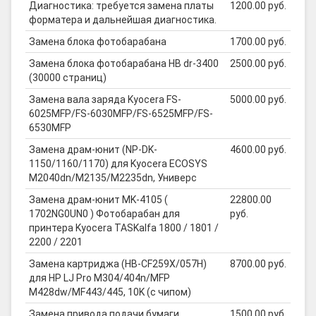
Диагностика: требуется замена платы
1200.00 руб.
форматера и дальнейшая диагностика.
Замена блока фотобарабана
1700.00 руб.
Замена блока фотобарабана HB dr-3400
2500.00 руб.
(30000 страниц)
Замена вала заряда Kyocera FS-
5000.00 руб.
6025MFP/FS-6030MFP/FS-6525MFP/FS-
6530MFP
Замена драм-юнит (NP-DK-
4600.00 руб.
1150/1160/1170) для Kyocera ECOSYS
M2040dn/M2135/M2235dn, Универс
Замена драм-юнит MK-4105 (
22800.00
1702NG0UN0 ) Фотобарабан для
руб.
принтера Kyocera TASKalfa 1800 / 1801 /
2200 / 2201
Замена картриджа (HB-CF259X/057H)
8700.00 руб.
для HP LJ Pro M304/404n/MFP
M428dw/MF443/445, 10K (с чипом)
Замена привода подачи бумаги
1500.00 руб.