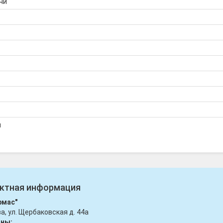
чи
я
ктная информация
рмас"
ва, ул. Щербаковская д. 44а
ны: