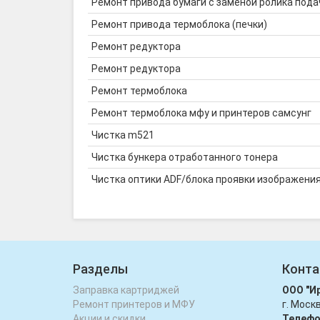
Ремонт привода бумаги с заменой ролика пода
Ремонт привода термоблока (печки)
Ремонт редуктора
Ремонт редуктора
Ремонт термоблока
Ремонт термоблока мфу и принтеров самсунг
Чистка m521
Чистка бункера отработанного тонера
Чистка оптики ADF/блока проявки изображени
Разделы
Конта
Заправка картриджей
ООО "И
Ремонт принтеров и МФУ
г. Моск
Акции и скидки
Телефо