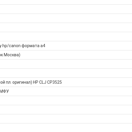
у hp/canon формата а4
рк Москва)
ой пл. оригинал) HP CLJ CP3525
 МФУ