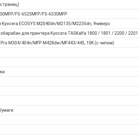
 страниц)
6030MFP/FS-6525MFP/FS-6530MFP
я Kyocera ECOSYS M2040dn/M2135/M2235dn, Универс
барабан для принтера Kyocera TASKalfa 1800 / 1801 / 2200 / 2201
 Pro M304/404n/MFP M428dw/MF443/445, 10K (с чипом)
ка
бумаги