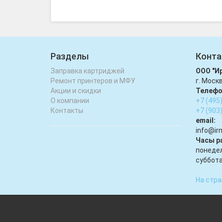
Разделы
Конта
Заправка картриджей
ООО "И
Ремонт принтеров и МФУ
г. Моск
Акции и скидки
Телефо
О компании
+7 (495
Контакты
+7 (903
email:
infо@ir
Часы р
понедел
суббота
На стра