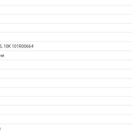
, 10К 101R00664
чи
я