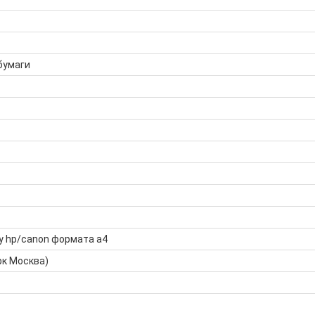
бумаги
у hp/canon формата а4
рк Москва)