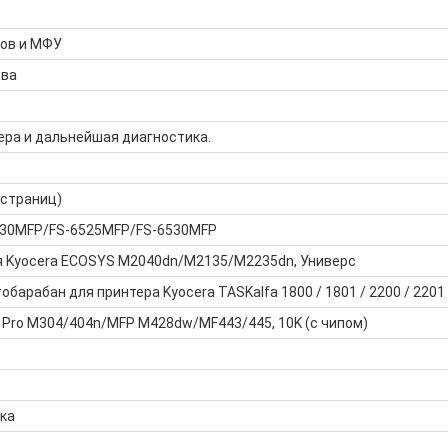
ров и МФУ
тва
ера и дальнейшая диагностика.
 страниц)
6030MFP/FS-6525MFP/FS-6530MFP
я Kyocera ECOSYS M2040dn/M2135/M2235dn, Универс
барабан для принтера Kyocera TASKalfa 1800 / 1801 / 2200 / 2201
 Pro M304/404n/MFP M428dw/MF443/445, 10K (с чипом)
ка