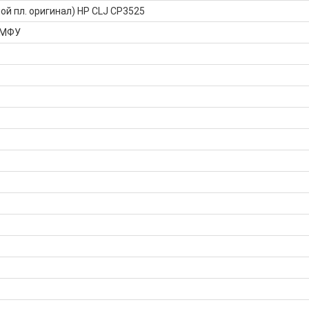
ой пл. оригинал) HP CLJ CP3525
 МФУ