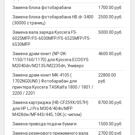
Замена блока фотобарабана
1700.00 руб.
Замена блока фотобарабана HB dr-3400
2500.00 руб.
(30000 страниц)
Замена вала заряда Kyocera FS-
5000.00 руб.
6025MFP/FS-6030MFP/FS-6525MFP/FS-
6530MFP
Замена драм-юнит (NP-DK-
4600.00 руб.
1150/1160/1170) для Kyocera ECOSYS
M2040dn/M2135/M2235dn, Универс
Замена драм-юнит MK-4105 (
22800.00
1702NG0UN0 ) Фотобарабан для
руб.
принтера Kyocera TASKalfa 1800 / 1801 /
2200 / 2201
Замена картриджа (HB-CF259X/057H)
8700.00 руб.
для HP LJ Pro M304/404n/MFP
M428dw/MF443/445, 10K (с чипом)
Замена привода подачи бумаги
1500.00 руб.
Замена резинового прижимного вала
2700.00 руб.