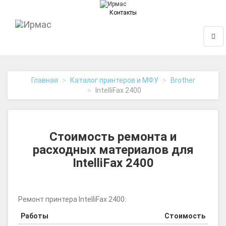
Контакты
На
Нави
главную
Главная
Каталог принтеров и МФУ
Brother
IntelliFax 2400
Стоимость ремонта и
расходных материалов для
IntelliFax 2400
Ремонт принтера IntelliFax 2400:
Работы
Стоимость