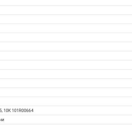
, 10К 101R00664
чи