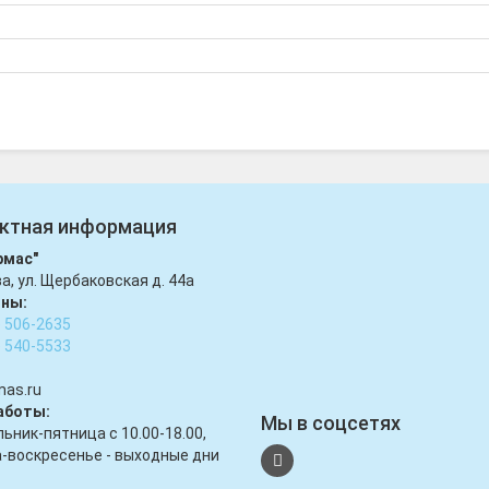
ктная информация
рмас"
ва, ул. Щербаковская д. 44а
ны:
) 506-2635
) 540-5533
mas.ru
аботы:
Мы в соцсетях
ьник-пятница с 10.00-18.00,
-воскресенье - выходные дни