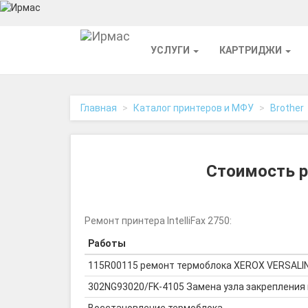
На
УСЛУГИ
КАРТРИДЖИ
главную
Главная
Каталог принтеров и МФУ
Brother
Стоимость р
Ремонт принтера IntelliFax 2750:
Работы
115R00115 ремонт термоблока XEROX VERSALI
302NG93020/FK-4105 Замена узла закрепления 