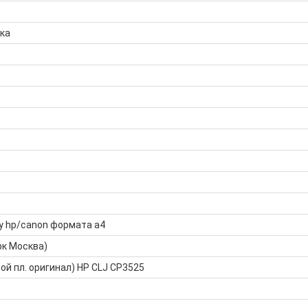
ка
у hp/canon формата а4
рк Москва)
ой пл. оригинал) HP CLJ CP3525