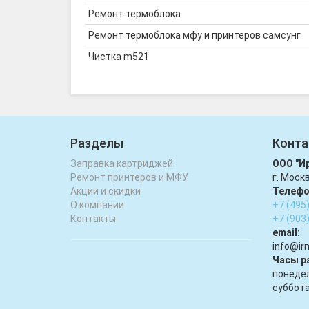
Ремонт термоблока
Ремонт термоблока мфу и принтеров самсунг
Чистка m521
Разделы
Конта
Заправка картриджей
ООО "И
Ремонт принтеров и МФУ
г. Моск
Акции и скидки
Телефо
О компании
+7 (495
Контакты
+7 (903
email:
infо@ir
Часы р
понедел
суббота