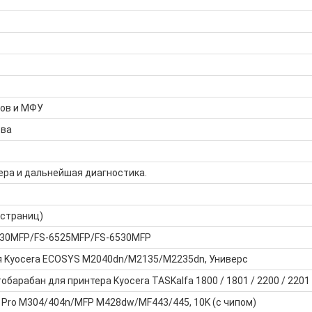
ров и МФУ
тва
ера и дальнейшая диагностика.
 страниц)
6030MFP/FS-6525MFP/FS-6530MFP
я Kyocera ECOSYS M2040dn/M2135/M2235dn, Универс
барабан для принтера Kyocera TASKalfa 1800 / 1801 / 2200 / 2201
 Pro M304/404n/MFP M428dw/MF443/445, 10K (с чипом)