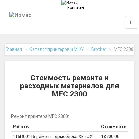
Контакты
На
Нави
главную
Главная
Каталог принтеров и МФУ
Brother
MFC 2300
Стоимость ремонта и
расходных материалов для
MFC 2300
Ремонт принтера MFC 2300:
Работы
Стоимость
115R00115 ремонт термоблока XEROX
18700.00