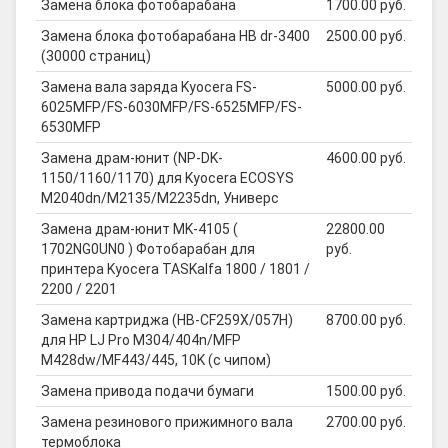
Замена блока фотобарабана
1700.00 руб.
Замена блока фотобарабана HB dr-3400
2500.00 руб.
(30000 страниц)
Замена вала заряда Kyocera FS-
5000.00 руб.
6025MFP/FS-6030MFP/FS-6525MFP/FS-
6530MFP
Замена драм-юнит (NP-DK-
4600.00 руб.
1150/1160/1170) для Kyocera ECOSYS
M2040dn/M2135/M2235dn, Универс
Замена драм-юнит MK-4105 (
22800.00
1702NG0UN0 ) Фотобарабан для
руб.
принтера Kyocera TASKalfa 1800 / 1801 /
2200 / 2201
Замена картриджа (HB-CF259X/057H)
8700.00 руб.
для HP LJ Pro M304/404n/MFP
M428dw/MF443/445, 10K (с чипом)
Замена привода подачи бумаги
1500.00 руб.
Замена резинового прижимного вала
2700.00 руб.
термоблока