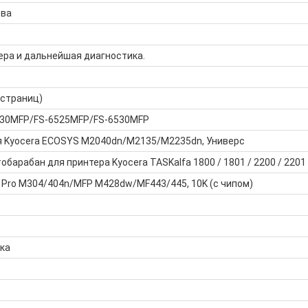
тва
ера и дальнейшая диагностика.
 страниц)
6030MFP/FS-6525MFP/FS-6530MFP
я Kyocera ECOSYS M2040dn/M2135/M2235dn, Универс
барабан для принтера Kyocera TASKalfa 1800 / 1801 / 2200 / 2201
 Pro M304/404n/MFP M428dw/MF443/445, 10K (с чипом)
ка