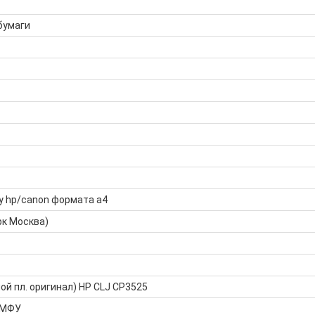
бумаги
у hp/canon формата а4
рк Москва)
ой пл. оригинал) HP CLJ CP3525
 МФУ