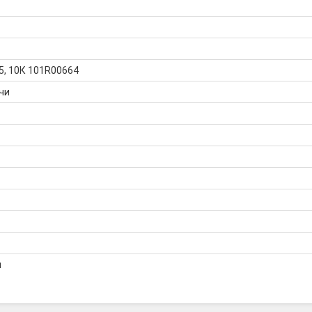
, 10К 101R00664
чи
я