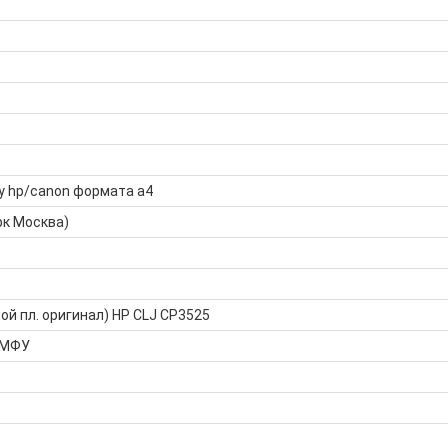
у hp/canon формата а4
рк Москва)
ой пл. оригинал) HP CLJ CP3525
 МФУ