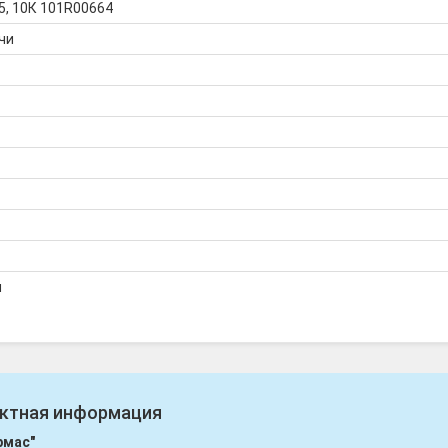
, 10К 101R00664
чи
я
ктная информация
рмас"