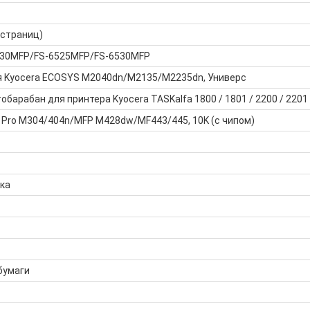
 страниц)
6030MFP/FS-6525MFP/FS-6530MFP
я Kyocera ECOSYS M2040dn/M2135/M2235dn, Универс
барабан для принтера Kyocera TASKalfa 1800 / 1801 / 2200 / 2201
 Pro M304/404n/MFP M428dw/MF443/445, 10K (с чипом)
ка
бумаги