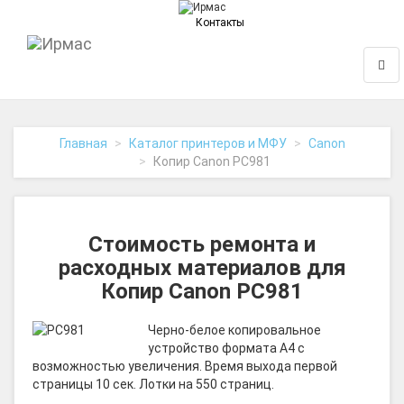
Контакты
На
Нави
главную
Главная
Каталог принтеров и МФУ
Canon
Копир Canon PC981
Стоимость ремонта и
расходных материалов для
Копир Canon PC981
Черно-белое копировальное
устройство формата A4 с
возможностью увеличения. Время выхода первой
страницы 10 сек. Лотки на 550 страниц.