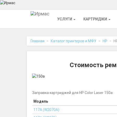
На
УСЛУГИ
КАРТРИДЖИ
главную
Главная
Каталог принтеров и МФУ
HP
H
Стоимость ремо
Заправка картриджей для HP Color Laser 150a:
Модель
117A (W2070A)