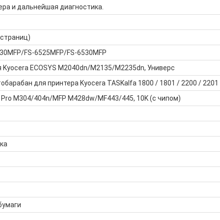
ера и дальнейшая диагностика.
 страниц)
6030MFP/FS-6525MFP/FS-6530MFP
я Kyocera ECOSYS M2040dn/M2135/M2235dn, Универс
барабан для принтера Kyocera TASKalfa 1800 / 1801 / 2200 / 2201
 Pro M304/404n/MFP M428dw/MF443/445, 10K (с чипом)
ка
бумаги