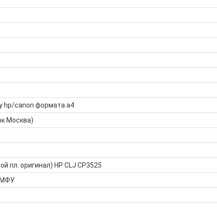
у hp/canon формата а4
рк Москва)
ой пл. оригинал) HP CLJ CP3525
 МФУ