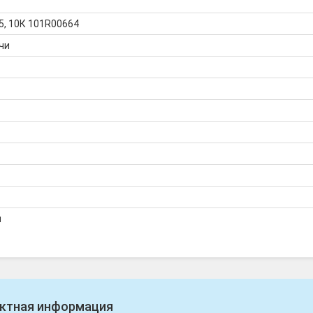
, 10К 101R00664
чи
я
ктная информация