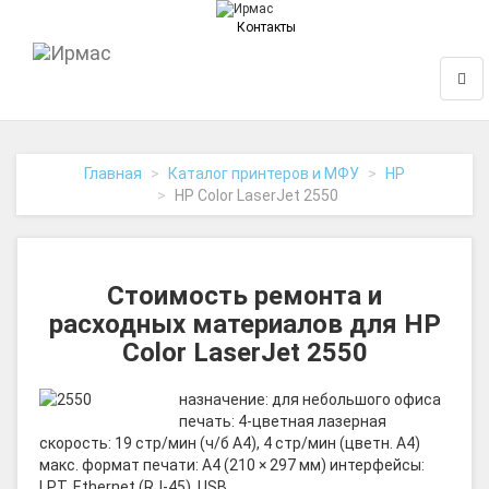
Контакты
На
Нави
главную
Главная
Каталог принтеров и МФУ
HP
HP Color LaserJet 2550
Стоимость ремонта и
расходных материалов для HP
Color LaserJet 2550
назначение: для небольшого офиса
печать: 4-цветная лазерная
скорость: 19 стр/мин (ч/б A4), 4 стр/мин (цветн. А4)
макс. формат печати: A4 (210 × 297 мм) интерфейсы:
LPT, Ethernet (RJ-45), USB