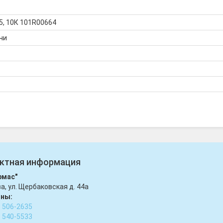
, 10К 101R00664
чи
ктная информация
рмас"
ва, ул. Щербаковская д. 44а
ны:
) 506-2635
) 540-5533