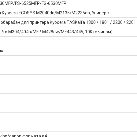
6030MFP/FS-6525MFP/FS-6530MFP
я Kyocera ECOSYS M2040dn/M2135/M2235dn, Универс
барабан для принтера Kyocera TASKalfa 1800 / 1801 / 2200 / 2201
 Pro M304/404n/MFP M428dw/MF443/445, 10K (с чипом)
ка
у hp/canon формата а4