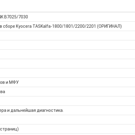
NK B7025/7030
в сборе Kyocera TASKalfa-1800/1801/2200/2201 (ОРИГИНАЛ)
ров и МФУ
тва
ера и дальнейшая диагностика.
 страниц)