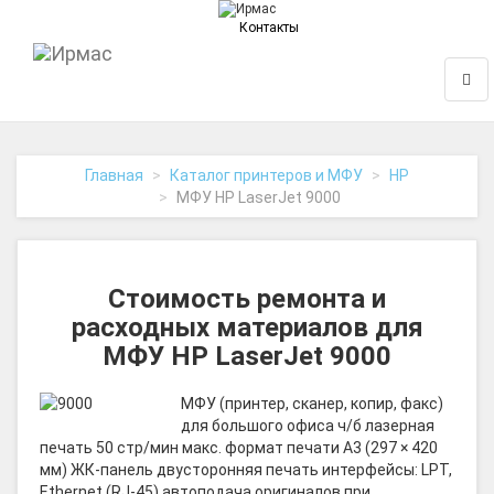
Контакты
На
Нави
главную
Главная
Каталог принтеров и МФУ
HP
МФУ HP LaserJet 9000
Стоимость ремонта и
расходных материалов для
МФУ HP LaserJet 9000
МФУ (принтер, сканер, копир, факс)
для большого офиса ч/б лазерная
печать 50 стр/мин макс. формат печати A3 (297 × 420
мм) ЖК-панель двусторонняя печать интерфейсы: LPT,
Ethernet (RJ-45) автоподача оригиналов при