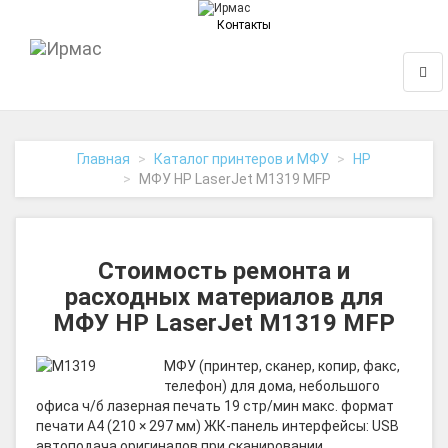
Контакты
На
Нави
главную
Главная
Каталог принтеров и МФУ
HP
МФУ HP LaserJet M1319 MFP
Стоимость ремонта и
расходных материалов для
МФУ HP LaserJet M1319 MFP
МФУ (принтер, сканер, копир, факс,
телефон) для дома, небольшого
офиса ч/б лазерная печать 19 стр/мин макс. формат
печати A4 (210 × 297 мм) ЖК-панель интерфейсы: USB
автоподача оригиналов при сканировании