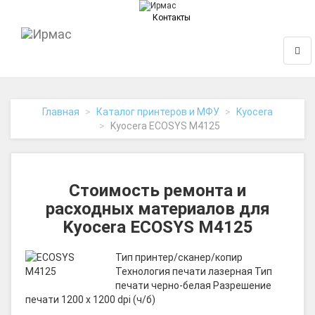
Контакты
На
Нави
главную
Главная
Каталог принтеров и МФУ
Kyocera
Kyocera ECOSYS M4125
Стоимость ремонта и
расходных материалов для
Kyocera ECOSYS M4125
Тип принтер/сканер/копир
Технология печати лазерная Тип
печати черно-белая Разрешение
печати 1200 x 1200 dpi (ч/б)