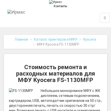
Контакты
На
Нави
главную
Главная
Каталог принтеров и МФУ
Kyocera
МФУ Kyocera FS-1130MFP
Стоимость ремонта и
расходных материалов для
МФУ Kyocera FS-1130MFP
Небольшое монохромное МФУ с ЖК
дисплеем, сетевым подключением,
картридером, USB, автоподатчик оригиналов на 50 стр.,
двусторонняя печать, печать со скоростью 30 стр/
мин. Возможна печать с USB носителя и сканирования