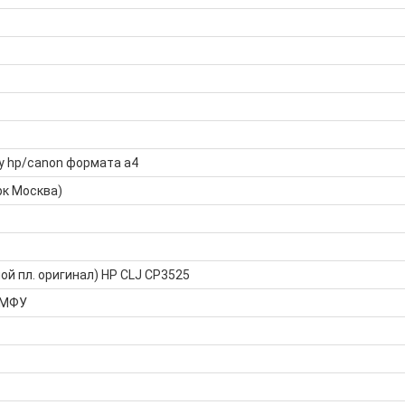
у hp/canon формата а4
рк Москва)
ой пл. оригинал) HP CLJ CP3525
 МФУ