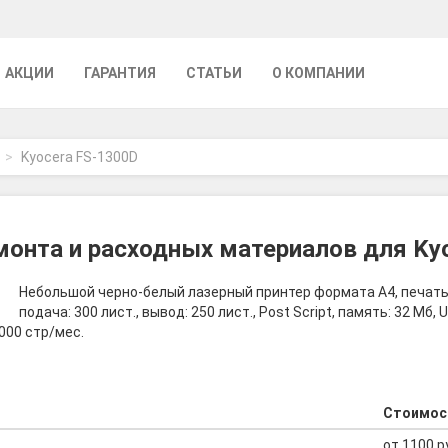
АКЦИИ
ГАРАНТИЯ
СТАТЬИ
О КОМПАНИИ
Kyocera FS-1300D
онта и расходных материалов для Ky
Небольшой черно-белый лазерный принтер формата A4, печать д
подача: 300 лист., вывод: 250 лист., Post Script, память: 32 М
000 стр/мес.
Стоимос
от 1100 р