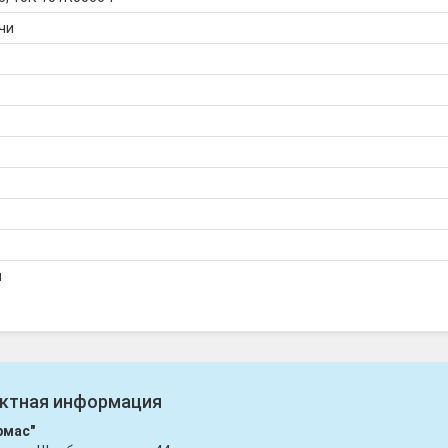
чи
я
ктная информация
рмас"