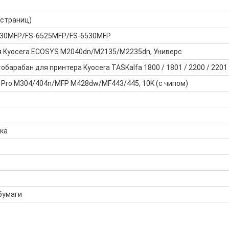
 страниц)
6030MFP/FS-6525MFP/FS-6530MFP
я Kyocera ECOSYS M2040dn/M2135/M2235dn, Универс
барабан для принтера Kyocera TASKalfa 1800 / 1801 / 2200 / 2201
 Pro M304/404n/MFP M428dw/MF443/445, 10K (с чипом)
ка
бумаги