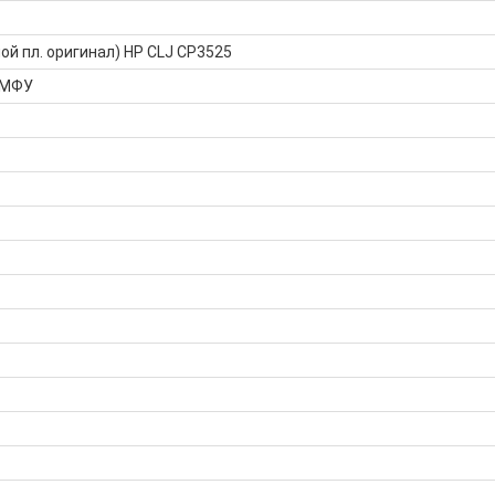
ой пл. оригинал) HP CLJ CP3525
 МФУ