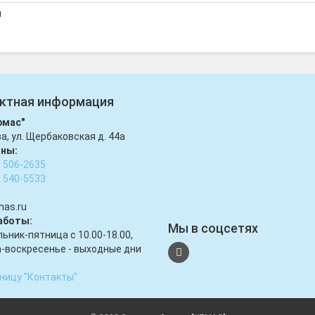
я
ктная информация
рмас"
ва, ул. Щербаковская д. 44а
ны:
) 506-2635
) 540-5533
mas.ru
аботы:
Мы в соцсетях
ьник-пятница с 10.00-18.00,
-воскресенье - выходные дни
ницу "Контакты"