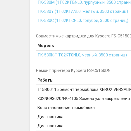
TK-580M (1T02KTBNL0, пурпурный, 3500 страни
TK-580Y (1T02KTANL0, желтый, 3500 страниц)
TK-580C (1T02KTCNL0, голубой, 3500 страниц)
Совместимые картриджи для Kyocera FS-C5150
Модель
TK-580K (1T02KT0NL0, черный, 3500 страниц)
Ремонт принтера Kyocera FS-C5150DN:
Работы
115R00115 ремонт термоблока XEROX VERSALI
302NG93020/FK-4105 Замена узла закрепления 
Восстановление термоблока
Диагностика
Диагностика