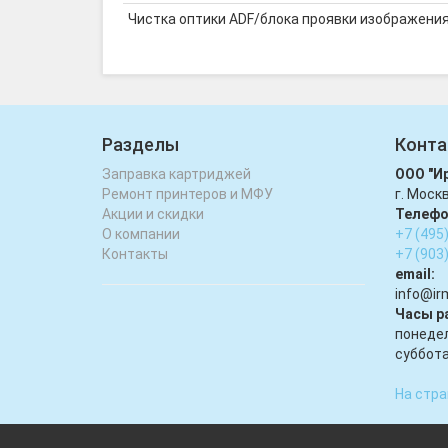
Чистка оптики ADF/блока проявки изображени
Разделы
Конта
Заправка картриджей
ООО "И
Ремонт принтеров и МФУ
г. Моск
Акции и скидки
Телефо
О компании
+7 (495
Контакты
+7 (903
email:
infо@ir
Часы р
понедел
суббота
На стра