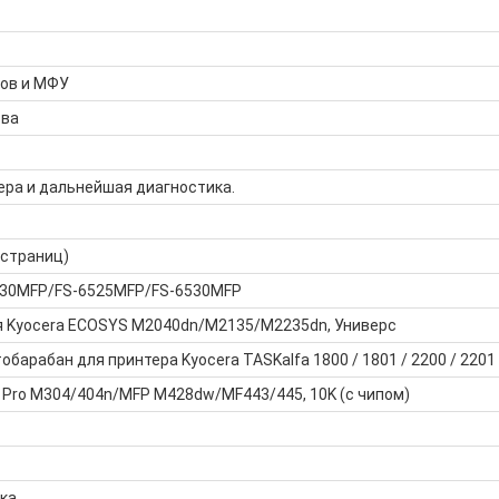
ров и МФУ
тва
ера и дальнейшая диагностика.
 страниц)
6030MFP/FS-6525MFP/FS-6530MFP
я Kyocera ECOSYS M2040dn/M2135/M2235dn, Универс
барабан для принтера Kyocera TASKalfa 1800 / 1801 / 2200 / 2201
 Pro M304/404n/MFP M428dw/MF443/445, 10K (с чипом)
ка