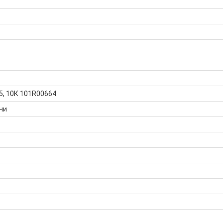
, 10К 101R00664
чи