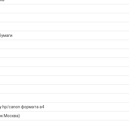
бумаги
у hp/canon формата а4
рк Москва)