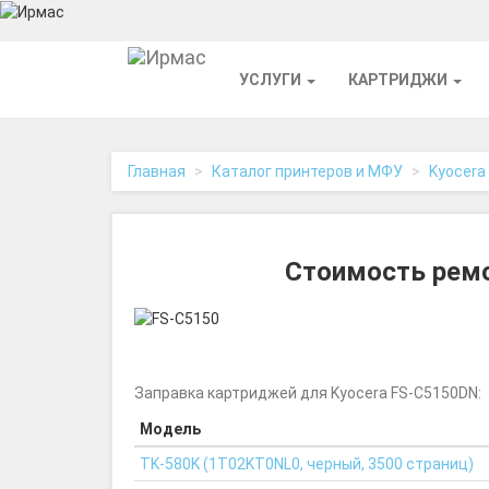
На
УСЛУГИ
КАРТРИДЖИ
главную
Главная
Каталог принтеров и МФУ
Kyocera
Стоимость ремо
Заправка картриджей для Kyocera FS-C5150DN:
Модель
TK-580K (1T02KT0NL0, черный, 3500 страниц)