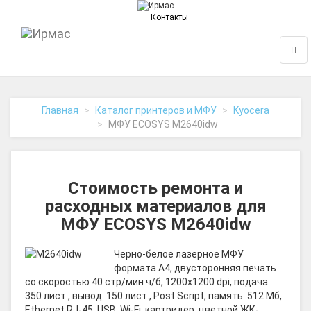
Контакты
На
Нави
главную
Главная
Каталог принтеров и МФУ
Kyocera
МФУ ECOSYS M2640idw
Стоимость ремонта и
расходных материалов для
МФУ ECOSYS M2640idw
Черно-белое лазерное МФУ
формата A4, двусторонняя печать
со скоростью 40 стр/мин ч/б, 1200x1200 dpi, подача:
350 лист., вывод: 150 лист., Post Script, память: 512 Мб,
Ethernet RJ-45, USB, Wi-Fi, картридер, цветной ЖК-