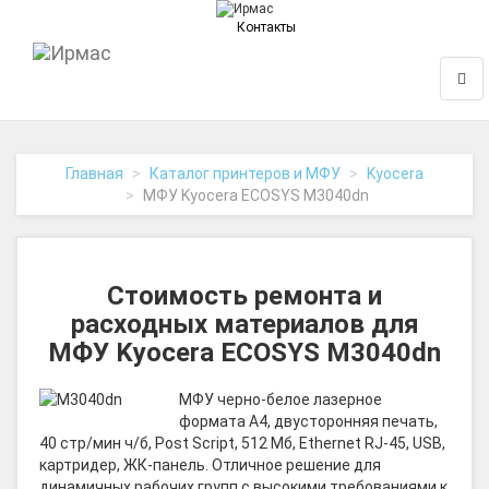
Контакты
На
Нави
главную
Главная
Каталог принтеров и МФУ
Kyocera
МФУ Kyocera ECOSYS M3040dn
Стоимость ремонта и
расходных материалов для
МФУ Kyocera ECOSYS M3040dn
МФУ черно-белое лазерное
формата A4, двусторонняя печать,
40 стр/мин ч/б, Post Script, 512 Мб, Ethernet RJ-45, USB,
картридер, ЖК-панель. Отличное решение для
динамичных рабочих групп с высокими требованиями к