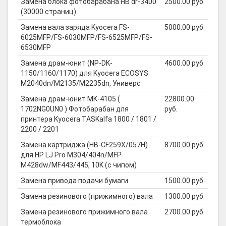
Замена блока фотобарабана HB dr-3400
2500.00 руб.
(30000 страниц)
Замена вала заряда Kyocera FS-
5000.00 руб.
6025MFP/FS-6030MFP/FS-6525MFP/FS-
6530MFP
Замена драм-юнит (NP-DK-
4600.00 руб.
1150/1160/1170) для Kyocera ECOSYS
M2040dn/M2135/M2235dn, Универс
Замена драм-юнит MK-4105 (
22800.00
1702NG0UN0 ) Фотобарабан для
руб.
принтера Kyocera TASKalfa 1800 / 1801 /
2200 / 2201
Замена картриджа (HB-CF259X/057H)
8700.00 руб.
для HP LJ Pro M304/404n/MFP
M428dw/MF443/445, 10K (с чипом)
Замена привода подачи бумаги
1500.00 руб.
Замена резинового (прижимного) вала
1300.00 руб.
Замена резинового прижимного вала
2700.00 руб.
термоблока