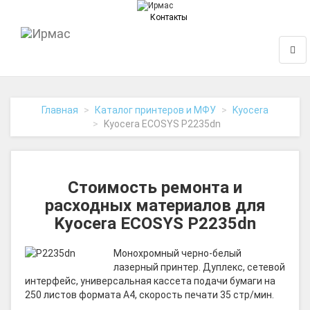
Контакты
На
Нави
главную
Главная
Каталог принтеров и МФУ
Kyocera
Kyocera ECOSYS P2235dn
Стоимость ремонта и
расходных материалов для
Kyocera ECOSYS P2235dn
Монохромный черно-белый
лазерный принтер. Дуплекс, сетевой
интерфейс, универсальная кассета подачи бумаги на
250 листов формата A4, скорость печати 35 стр/мин.