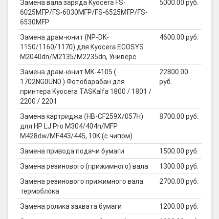
Замена вала заряда Kyocera FS-
5000.00 руб.
6025MFP/FS-6030MFP/FS-6525MFP/FS-
6530MFP
Замена драм-юнит (NP-DK-
4600.00 руб.
1150/1160/1170) для Kyocera ECOSYS
M2040dn/M2135/M2235dn, Универс
Замена драм-юнит MK-4105 (
22800.00
1702NG0UN0 ) Фотобарабан для
руб.
принтера Kyocera TASKalfa 1800 / 1801 /
2200 / 2201
Замена картриджа (HB-CF259X/057H)
8700.00 руб.
для HP LJ Pro M304/404n/MFP
M428dw/MF443/445, 10K (с чипом)
Замена привода подачи бумаги
1500.00 руб.
Замена резинового (прижимного) вала
1300.00 руб.
Замена резинового прижимного вала
2700.00 руб.
термоблока
Замена ролика захвата бумаги
1200.00 руб.