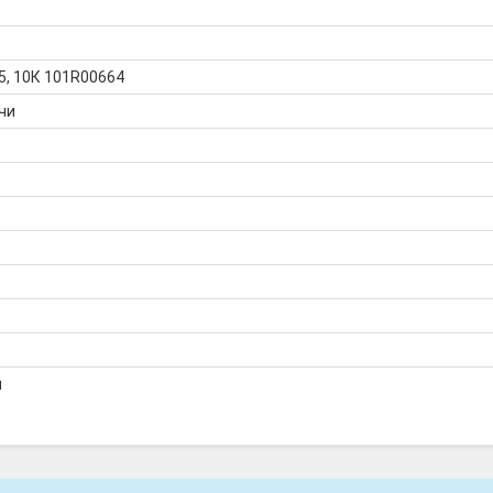
, 10К 101R00664
чи
я