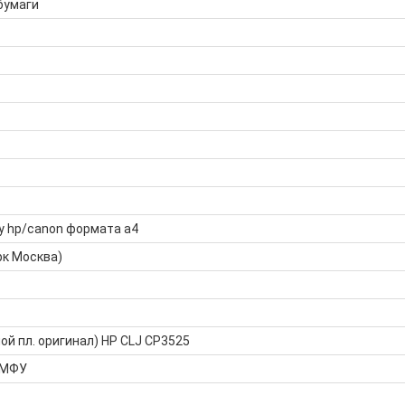
бумаги
у hp/canon формата а4
рк Москва)
ой пл. оригинал) HP CLJ CP3525
 МФУ