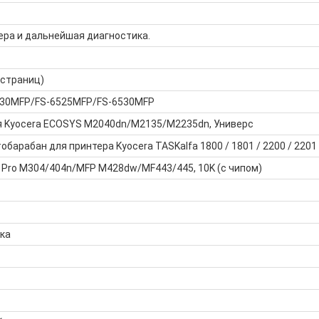
ера и дальнейшая диагностика.
 страниц)
6030MFP/FS-6525MFP/FS-6530MFP
я Kyocera ECOSYS M2040dn/M2135/M2235dn, Универс
барабан для принтера Kyocera TASKalfa 1800 / 1801 / 2200 / 2201
 Pro M304/404n/MFP M428dw/MF443/445, 10K (с чипом)
ка