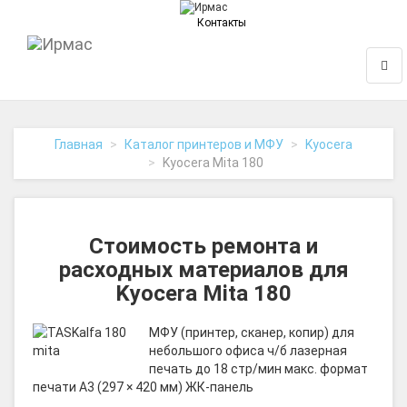
Контакты
На
Нави
главную
Главная
Каталог принтеров и МФУ
Kyocera
Kyocera Mita 180
Стоимость ремонта и
расходных материалов для
Kyocera Mita 180
МФУ (принтер, сканер, копир) для
небольшого офиса ч/б лазерная
печать до 18 стр/мин макс. формат
печати A3 (297 × 420 мм) ЖК-панель