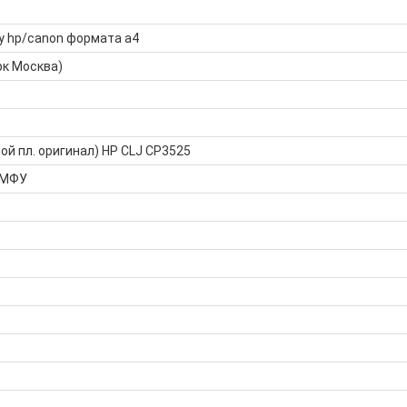
у hp/canon формата а4
рк Москва)
ой пл. оригинал) HP CLJ CP3525
 МФУ