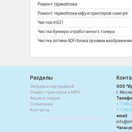
Ремонт термоблока
Ремонт термоблока мфу и принтеров самсунг
Чистка m521
Чистка бункера отработанного тонера
Чистка оптики ADF/блока проявки изображени
Разделы
Конта
Заправка картриджей
ООО "И
Ремонт принтеров и МФУ
г. Моск
Акции и скидки
Телефо
О компании
+7 (495
Контакты
+7 (903
email:
infо@ir
Часы р