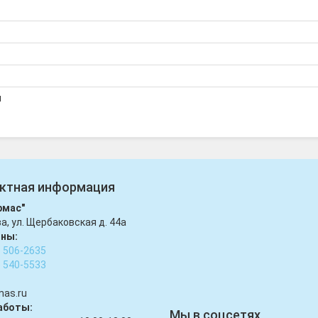
я
ктная информация
рмас"
ва, ул. Щербаковская д. 44а
ны:
) 506-2635
) 540-5533
mas.ru
аботы:
Мы в соцсетях