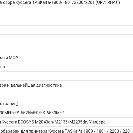
в сборе Kyocera TASKalfa-1800/1801/2200/2201 (ОРИГИНАЛ)
ров и МФУ
тва
ера и дальнейшая диагностика.
 страниц)
6030MFP/FS-6525MFP/FS-6530MFP
я Kyocera ECOSYS M2040dn/M2135/M2235dn, Универс
барабан для принтера Kyocera TASKalfa 1800 / 1801 / 2200 / 2201