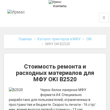
Контакты
На
Нави
главную
Главная
Каталог принтеров и МФУ
OKI
МФУ OKI B2520
Стоимость ремонта и
расходных материалов для
МФУ OKI B2520
Черно-белое лазерное МФУ
формата A4. Специально
разработано для пользователей, ограниченных в
пространстве и бюджете. Скорость печати - 16 стр/
мин, время выхода первой страницы - 13 сек.