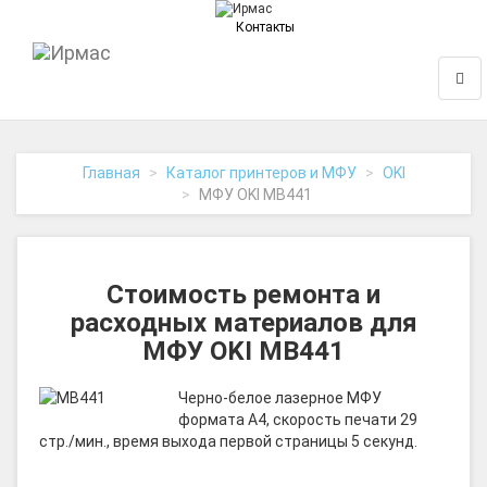
Контакты
На
Нави
главную
Главная
Каталог принтеров и МФУ
OKI
МФУ OKI MB441
Стоимость ремонта и
расходных материалов для
МФУ OKI MB441
Черно-белое лазерное МФУ
формата A4, скорость печати 29
стр./мин., время выхода первой страницы 5 секунд.