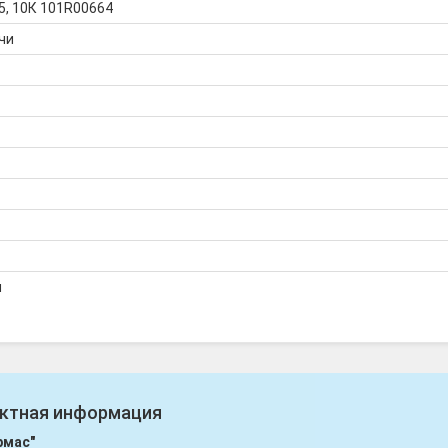
, 10К 101R00664
чи
я
ктная информация
рмас"