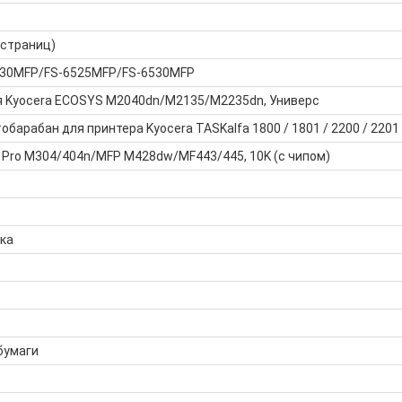
 страниц)
6030MFP/FS-6525MFP/FS-6530MFP
я Kyocera ECOSYS M2040dn/M2135/M2235dn, Универс
барабан для принтера Kyocera TASKalfa 1800 / 1801 / 2200 / 2201
 Pro M304/404n/MFP M428dw/MF443/445, 10K (с чипом)
ка
бумаги