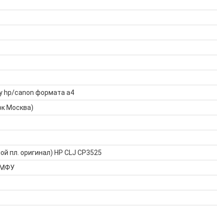
у hp/canon формата а4
рк Москва)
ой пл. оригинал) HP CLJ CP3525
 МФУ