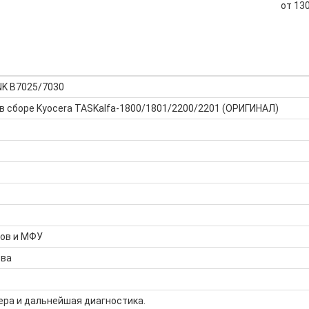
от 130
NK B7025/7030
в сборе Kyocera TASKalfa-1800/1801/2200/2201 (ОРИГИНАЛ)
ров и МФУ
тва
ера и дальнейшая диагностика.