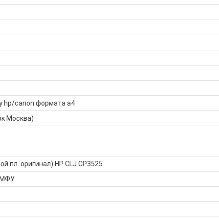
у hp/canon формата а4
рк Москва)
ой пл. оригинал) HP CLJ CP3525
 МФУ