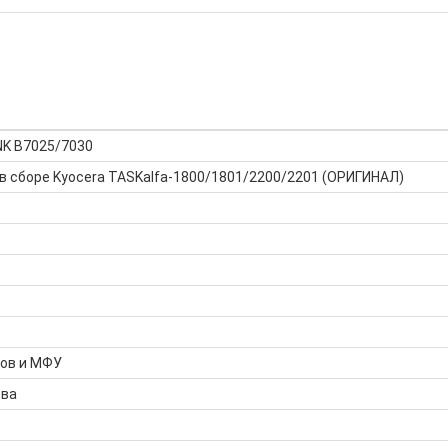
NK B7025/7030
в сборе Kyocera TASKalfa-1800/1801/2200/2201 (ОРИГИНАЛ)
ров и МФУ
тва