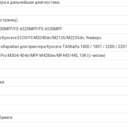
ера и дальнейшая диагностика.
 страниц)
6030MFP/FS-6525MFP/FS-6530MFP
я Kyocera ECOSYS M2040dn/M2135/M2235dn, Универс
барабан для принтера Kyocera TASKalfa 1800 / 1801 / 2200 / 2201
 Pro M304/404n/MFP M428dw/MF443/445, 10K (с чипом)
ка
бумаги