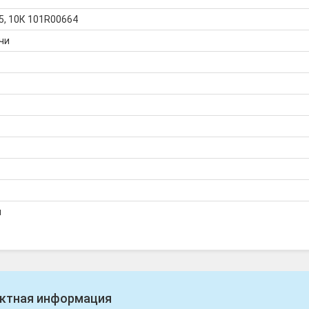
, 10К 101R00664
чи
я
ктная информация