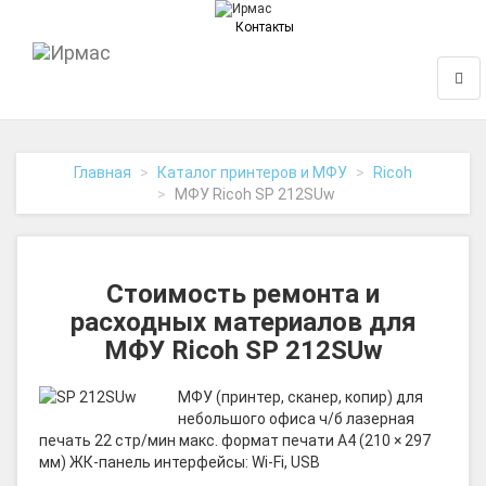
Контакты
На
Нави
главную
Главная
Каталог принтеров и МФУ
Ricoh
МФУ Ricoh SP 212SUw
Стоимость ремонта и
расходных материалов для
МФУ Ricoh SP 212SUw
МФУ (принтер, сканер, копир) для
небольшого офиса ч/б лазерная
печать 22 стр/мин макс. формат печати A4 (210 × 297
мм) ЖК-панель интерфейсы: Wi-Fi, USB