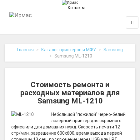
Контакты
На
Нави
главную
Главная
Каталог принтеров и МФУ
Samsung
Samsung ML-1210
Стоимость ремонта и
расходных материалов для
Samsung ML-1210
Небольшой "пожилой" черно-белый
лазерный принтер для скромного
офиса или для домашних нужд. Скорость печати 12
стр/мин, разрешение 600x600, время выхода первой
страницы 13 сек., подключение через USB или LPT,