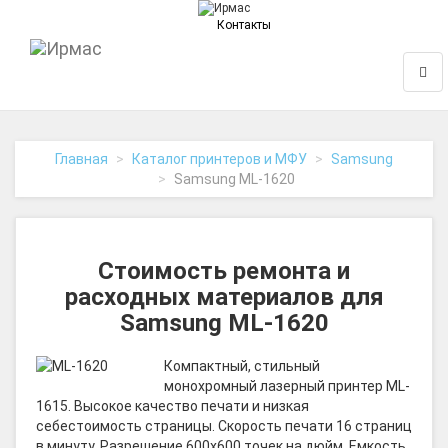
Контакты
На
Нави
главную
Главная
Каталог принтеров и МФУ
Samsung
Samsung ML-1620
Стоимость ремонта и
расходных материалов для
Samsung ML-1620
Компактный, стильный
монохромный лазерный принтер ML-
1615. Высокое качество печати и низкая
себестоимость страницы. Скорость печати 16 страниц
в минуту. Разрешение 600x600 точек на дюйм. Емкость