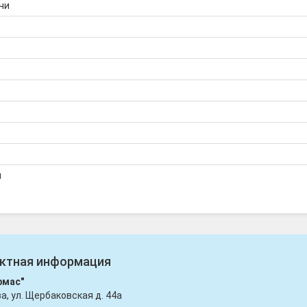
чи
я
ктная информация
рмас"
ва, ул. Щербаковская д. 44а