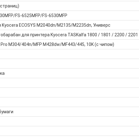
 страниц)
6030MFP/FS-6525MFP/FS-6530MFP
я Kyocera ECOSYS M2040dn/M2135/M2235dn, Универс
барабан для принтера Kyocera TASKalfa 1800 / 1801 / 2200 / 2201
 Pro M304/404n/MFP M428dw/MF443/445, 10K (с чипом)
ка
бумаги