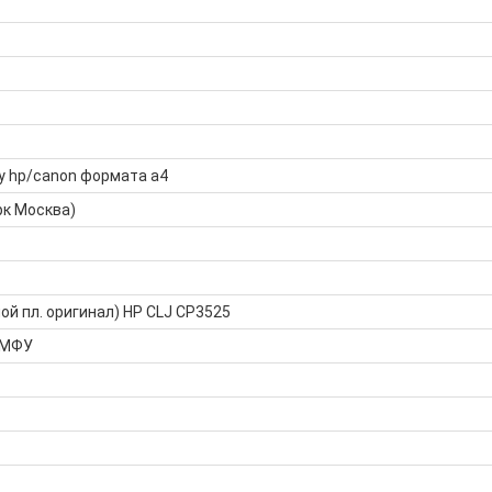
у hp/canon формата а4
рк Москва)
ой пл. оригинал) HP CLJ CP3525
 МФУ