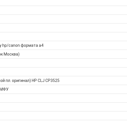
у hp/canon формата а4
рк Москва)
ой пл. оригинал) HP CLJ CP3525
 МФУ