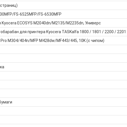
 страниц)
6030MFP/FS-6525MFP/FS-6530MFP
я Kyocera ECOSYS M2040dn/M2135/M2235dn, Универс
барабан для принтера Kyocera TASKalfa 1800 / 1801 / 2200 / 2201
 Pro M304/404n/MFP M428dw/MF443/445, 10K (с чипом)
ка
бумаги