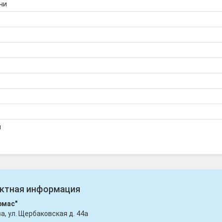
чи
я
ктная информация
рмас"
ва, ул. Щербаковская д. 44а