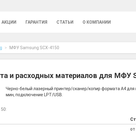
АКЦИИ
ГАРАНТИЯ
СТАТЬИ
О КОМПАНИИ
g
МФУ Samsung SCX-4150
та и расходных материалов для МФУ 
Черно-белый лазерный принтер/сканер/копир формата A4 для н
мин, подключение LPT/USB.
50:
Ст
от