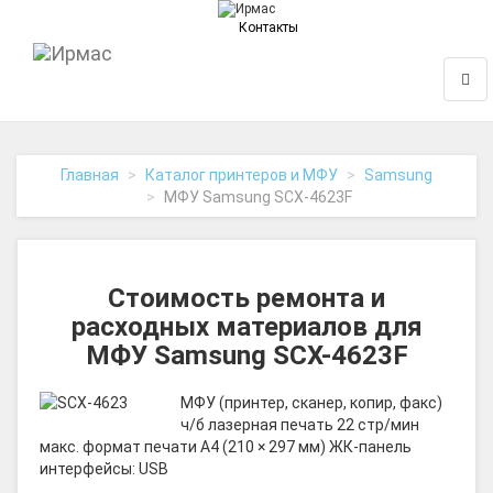
Контакты
На
Нави
главную
Главная
Каталог принтеров и МФУ
Samsung
МФУ Samsung SCX-4623F
Стоимость ремонта и
расходных материалов для
МФУ Samsung SCX-4623F
МФУ (принтер, сканер, копир, факс)
ч/б лазерная печать 22 стр/мин
макс. формат печати A4 (210 × 297 мм) ЖК-панель
интерфейсы: USB