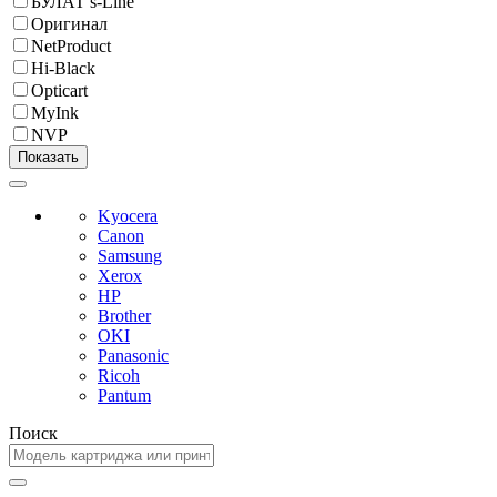
БУЛАТ s-Line
Оригинал
NetProduct
Hi-Black
Opticart
MyInk
NVP
Kyocera
Canon
Samsung
Xerox
HP
Brother
OKI
Panasonic
Ricoh
Pantum
Поиск