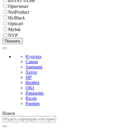
БУЛАТ s-Line
Оригинал
NetProduct
Hi-Black
Opticart
MyInk
NVP
Kyocera
Canon
Samsung
Xerox
HP
Brother
OKI
Panasonic
Ricoh
Pantum
Поиск