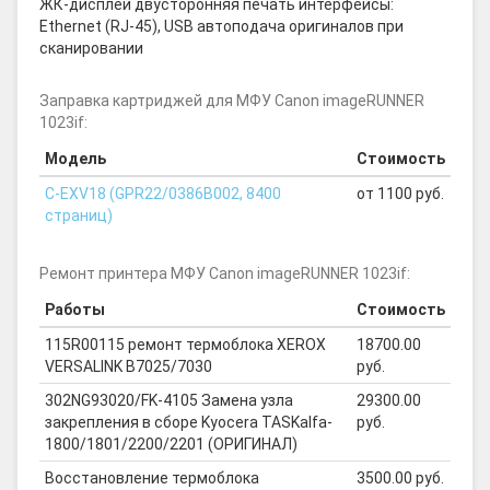
ЖК-дисплей двусторонняя печать интерфейсы:
Ethernet (RJ-45), USB автоподача оригиналов при
сканировании
Заправка картриджей для МФУ Canon imageRUNNER
1023if:
Модель
Стоимость
C-EXV18 (GPR22/0386B002, 8400
от 1100 руб.
страниц)
Ремонт принтера МФУ Canon imageRUNNER 1023if:
Работы
Стоимость
115R00115 ремонт термоблока XEROX
18700.00
VERSALINK B7025/7030
руб.
302NG93020/FK-4105 Замена узла
29300.00
закрепления в сборе Kyocera TASKalfa-
руб.
1800/1801/2200/2201 (ОРИГИНАЛ)
Восстановление термоблока
3500.00 руб.