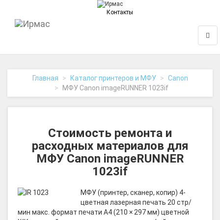
Контакты
На
Нави
главную
Главная
Каталог принтеров и МФУ
Canon
МФУ Canon imageRUNNER 1023if
Стоимость ремонта и
расходных материалов для
МФУ Canon imageRUNNER
1023if
МФУ (принтер, сканер, копир) 4-
цветная лазерная печать 20 стр/
мин макс. формат печати A4 (210 × 297 мм) цветной