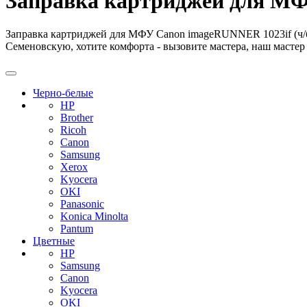
Заправка картриджей для МФ
Заправка картриджей для МФУ Canon imageRUNNER 1023if (ч/б)
Семеновскую, хотите комфорта - вызовите мастера, наш мастер 
Черно-белые
HP
Brother
Ricoh
Canon
Samsung
Xerox
Kyocera
OKI
Panasonic
Konica Minolta
Pantum
Цветные
HP
Samsung
Canon
Kyocera
OKI