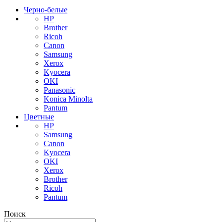
Черно-белые
HP
Brother
Ricoh
Canon
Samsung
Xerox
Kyocera
OKI
Panasonic
Konica Minolta
Pantum
Цветные
HP
Samsung
Canon
Kyocera
OKI
Xerox
Brother
Ricoh
Pantum
Поиск