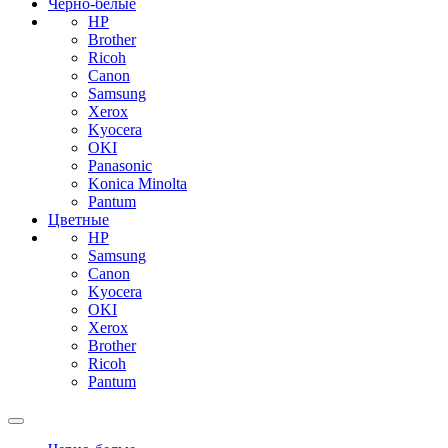
Черно-белые
HP
Brother
Ricoh
Canon
Samsung
Xerox
Kyocera
OKI
Panasonic
Konica Minolta
Pantum
Цветные
HP
Samsung
Canon
Kyocera
OKI
Xerox
Brother
Ricoh
Pantum