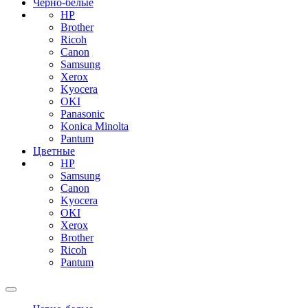
Черно-белые
HP
Brother
Ricoh
Canon
Samsung
Xerox
Kyocera
OKI
Panasonic
Konica Minolta
Pantum
Цветные
HP
Samsung
Canon
Kyocera
OKI
Xerox
Brother
Ricoh
Pantum