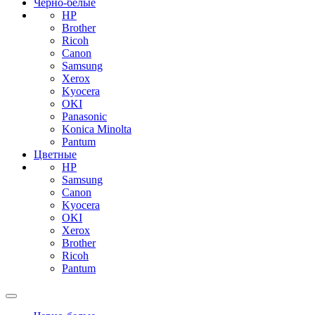
Черно-белые
HP
Brother
Ricoh
Canon
Samsung
Xerox
Kyocera
OKI
Panasonic
Konica Minolta
Pantum
Цветные
HP
Samsung
Canon
Kyocera
OKI
Xerox
Brother
Ricoh
Pantum