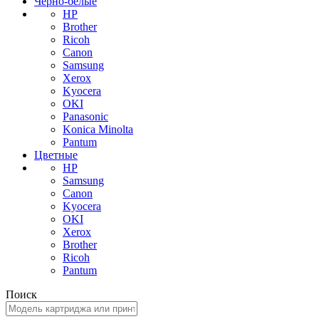
Черно-белые
HP
Brother
Ricoh
Canon
Samsung
Xerox
Kyocera
OKI
Panasonic
Konica Minolta
Pantum
Цветные
HP
Samsung
Canon
Kyocera
OKI
Xerox
Brother
Ricoh
Pantum
Поиск