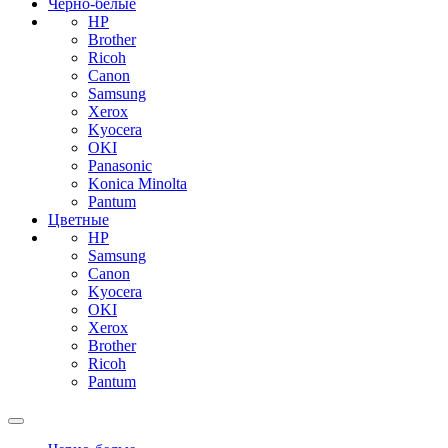
Черно-белые
HP
Brother
Ricoh
Canon
Samsung
Xerox
Kyocera
OKI
Panasonic
Konica Minolta
Pantum
Цветные
HP
Samsung
Canon
Kyocera
OKI
Xerox
Brother
Ricoh
Pantum