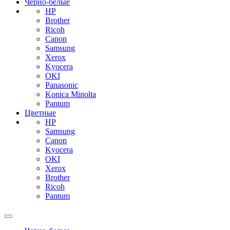
Черно-белые
HP
Brother
Ricoh
Canon
Samsung
Xerox
Kyocera
OKI
Panasonic
Konica Minolta
Pantum
Цветные
HP
Samsung
Canon
Kyocera
OKI
Xerox
Brother
Ricoh
Pantum