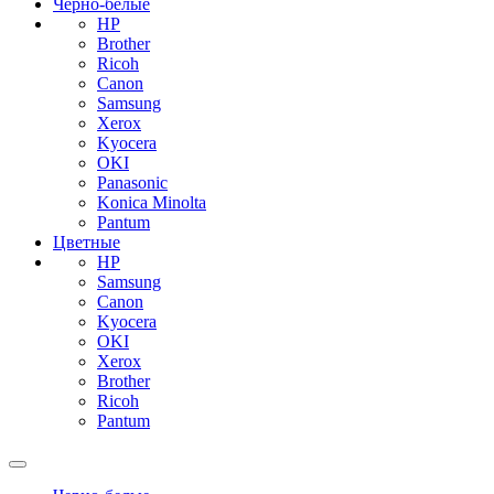
Черно-белые
HP
Brother
Ricoh
Canon
Samsung
Xerox
Kyocera
OKI
Panasonic
Konica Minolta
Pantum
Цветные
HP
Samsung
Canon
Kyocera
OKI
Xerox
Brother
Ricoh
Pantum